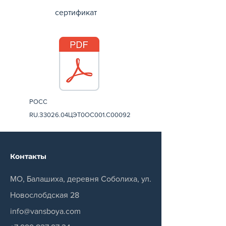
сертификат
РОСС
RU.З3026.04ЦЭТ0ОС001.С00092
Контакты
МО, Балашиха, деревня Соболиха, ул.
Новослобдская 28
info@vansboya.com