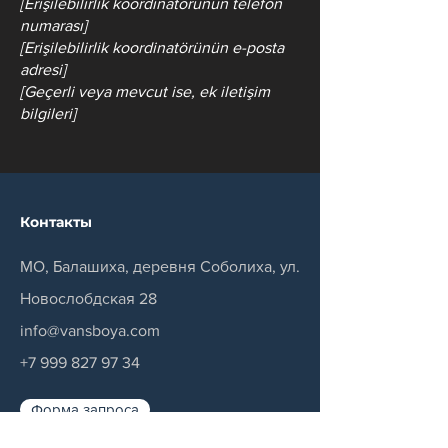
[Erişilebilirlik koordinatörünün telefon
numarası]
[Erişilebilirlik koordinatörünün e-posta
adresi]
[Geçerli veya mevcut ise, ek iletişim
bilgileri]
Контакты
МО, Балашиха, деревня Соболиха, ул.
Новослобдская 28
info@vansboya.com
+7 999 827 97 34
Форма запроса