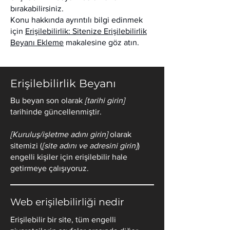
bırakabilirsiniz.
Konu hakkında ayrıntılı bilgi edinmek
için
Erişilebilirlik: Sitenize Erişilebilirlik
Beyanı Ekleme
makalesine göz atın.
Erişilebilirlik Beyanı
Bu beyan son olarak
[tarihi girin]
tarihinde güncellenmiştir.
[Kuruluş/işletme adını girin]
olarak
sitemizi (
[site adını ve adresini girin]
)
engelli kişiler için erişilebilir hale
getirmeye çalışıyoruz.
Web erişilebilirliği nedir
Erişilebilir bir site, tüm engelli